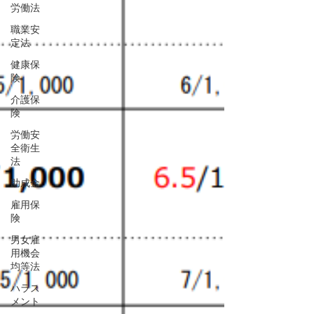
労働法
職業安
定法
健康保
険
介護保
険
労働安
全衛生
法
助成金
雇用保
険
男女雇
用機会
均等法
ハラス
メント