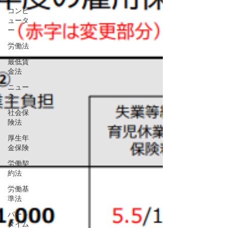
コンピ
ュータ
ー
労働法
最低賃
金法
ニュー
ス
社会保
険法
厚生年
金保険
労働契
約法
労働基
準法
パート
タイム