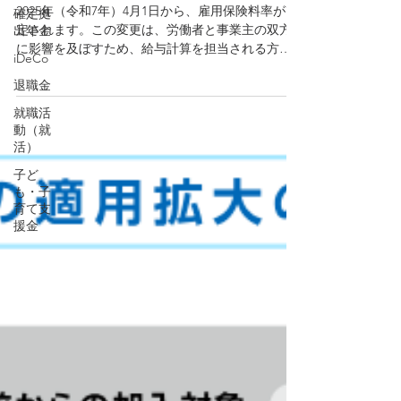
用保険料率
確定拠
出年金
2025年（令和7年）4月1日から、雇用保険料率が改
iDeCo
定されます。​この変更は、労働者と事業主の双方
退職金
に影響を及ぼすため、給与計算を担当される方々
は注意が必要です。​
就職活
動（就
活）
子ど
も・子
育て支
援金