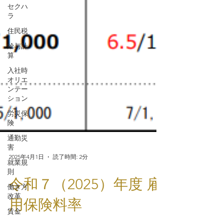
セクハ
ラ
住民税
給与計
算
入社時
オリエ
ンテー
ション
労災保
険
通勤災
害
就業規
則
2025年4月1日
読了時間: 2分
働き方
改革
令和７（2025）年度 雇
賃金