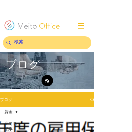
Meito
Office
ブログ
ブログ
賃金
全ての
記事