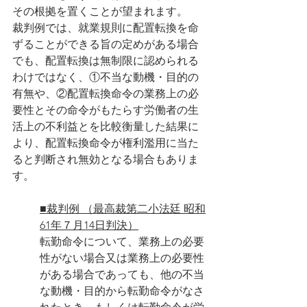
その根拠を置くことが望まれます。
裁判例では、就業規則に配置転換を命
ずることができる旨の定めがある場合
でも、配置転換は無制限に認められる
わけではなく、①不当な動機・目的の
有無や、②配置転換命令の業務上の必
要性とその命令がもたらす労働者の生
活上の不利益とを比較衡量した結果に
より、配置転換命令が権利濫用に当た
ると判断され無効となる場合もありま
す。
■裁判例 （最高裁第二小法廷 昭和
61年７月14日判決）
転勤命令について、業務上の必要
性がない場合又は業務上の必要性
がある場合であっても、他の不当
な動機・目的から転勤命令がなさ