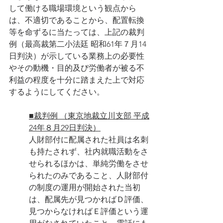
して働ける職場環境という観点から
は、不適切であることから、配置転換
等を命ずるに当たっては、上記の裁判
例（最高裁第二小法廷 昭和61年７月14
日判決）が示している業務上の必要性
やその動機・目的及び労働者が被る不
利益の程度を十分に踏まえた上で対応
するようにしてください。
■裁判例 （東京地裁立川支部 平成
24年８月29日判決）
人財部付に配属された社員は名刺
も持たされず、社内就職活動をさ
せられるほかは、単純労働をさせ
られたのみであること、人財部付
の制度の運用が開始された当初
は、配属先が見つかればＤ評価、
見つからなければＥ評価という運