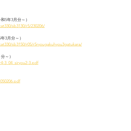
和5年3月分～）
cat330/sb3130/r5/230206/
年3月分～）
cat330/sb3150/r05/r5ryougakuhyou3gatukara/
月分～）
r4-3_04_siryou2-3.pdf
1050206.pdf