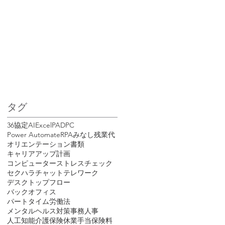
タグ
36協定
AI
Excel
PAD
PC
Power Automate
RPA
みなし残業代
オリエンテーション書類
キャリアアップ計画
コンピューター
ストレスチェック
セクハラ
チャット
テレワーク
デスクトップフロー
バックオフィス
パートタイム労働法
メンタルヘルス対策
事務
人事
人工知能
介護保険
休業手当
保険料