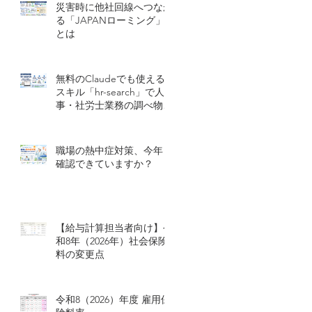
災害時に他社回線へつなが
る「JAPANローミング」
とは
無料のClaudeでも使える
スキル「hr-search」で人
事・社労士業務の調べ物を
効率化する
職場の熱中症対策、今年も
確認できていますか？
【給与計算担当者向け】令
和8年（2026年）社会保険
料の変更点
令和8（2026）年度 雇用保