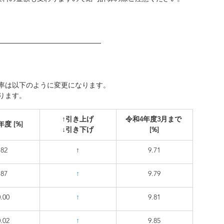
率は以下のように変更になります。
ります。
​↑引き上げ
令和4年度3月まで 
度 [%]
↓引き下げ
[%]
.82
↑
9.71
.87
↑
9.79
.00
↑
9.81
.02
↑
9.85