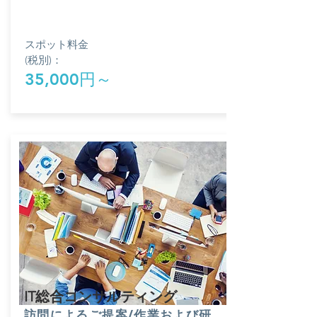
スポット料金
(税別)：
3
5,000円～
​IT総合コンサルティング
​訪問によるご提案/作業
および研