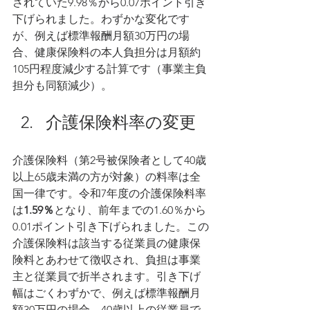
されていた9.98％から0.07ポイント引き
下げられました​。わずかな変化です
が、例えば標準報酬月額30万円の場
合、健康保険料の本人負担分は月額約
105円程度減少する計算です（事業主負
担分も同額減少）。
介護保険料率の変更
介護保険料（第2号被保険者として40歳
以上65歳未満の方が対象）の料率は全
国一律です。令和7年度の介護保険料率
は
1.59％
となり、前年までの1.60％から
0.01ポイント引き下げられました​。この
介護保険料は該当する従業員の健康保
険料とあわせて徴収され、負担は事業
主と従業員で折半されます。引き下げ
幅はごくわずかで、例えば標準報酬月
額30万円の場合、40歳以上の従業員で