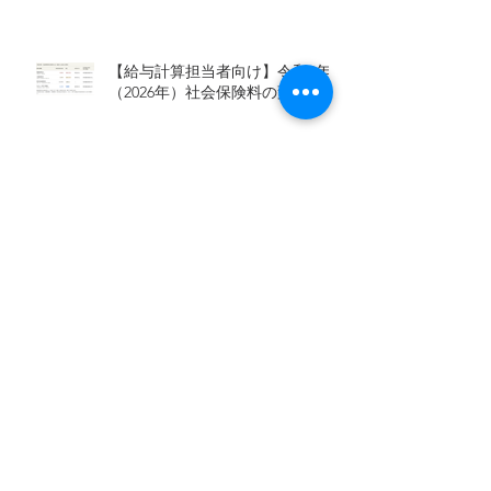
【給与計算担当者向け】令和8年
（2026年）社会保険料の変更点
令和8（2026）年度 雇用保険料率
Claudeで就業規則の新旧対照表を
作る
協会けんぽの電子申請が2026年1
月13日から開始