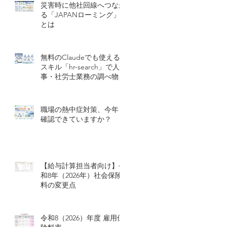
災害時に他社回線へつなが
る「JAPANローミング」
とは
無料のClaudeでも使える
スキル「hr-search」で人
事・社労士業務の調べ物を
効率化する
職場の熱中症対策、今年も
確認できていますか？
【給与計算担当者向け】令
和8年（2026年）社会保険
料の変更点
令和8（2026）年度 雇用保