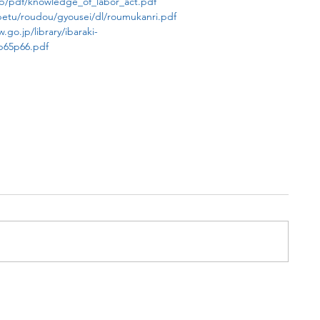
p/pdf/knowledge_of_labor_act.pdf
betu/roudou/gyousei/dl/roumukanri.pdf
.go.jp/library/ibaraki-
p65p66.pdf