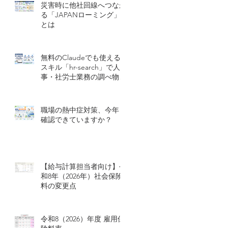
災害時に他社回線へつなが
る「JAPANローミング」
とは
無料のClaudeでも使える
スキル「hr-search」で人
事・社労士業務の調べ物を
効率化する
職場の熱中症対策、今年も
確認できていますか？
【給与計算担当者向け】令
和8年（2026年）社会保険
料の変更点
令和8（2026）年度 雇用保