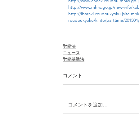
http://www.check-roudou.mhlw.go.j
http://www.mhlw.go.jp/new-info/ko
http://ibaraki-roudoukyoku.jsite.mhlw
roudoukyoku/kinto/parttime/201504
労働法
ニュース
労働基準法
コメント
コメントを追加…