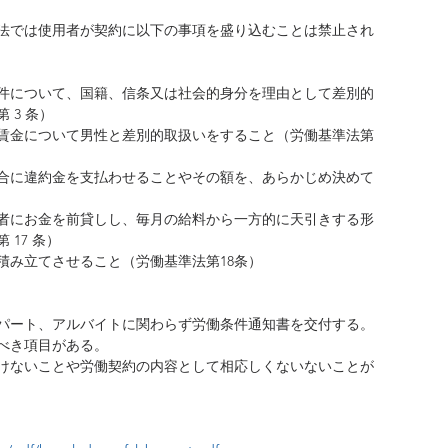
法では使用者が契約に以下の事項を盛り込むことは禁止され
件について、国籍、信条又は社会的身分を理由として差別的
3 条）  
賃金について男性と差別的取扱いをすること（労働基準法第 
合に違約金を支払わせることやその額を、あらかじめ決めて
  
者にお金を前貸しし、毎月の給料から一方的に天引きする形
7 条）  
み立てさせること（労働基準法第18条） 
パート、アルバイトに関わらず労働条件通知書を交付する。  
き項目がある。  
けないことや労働契約の内容として相応しくないないことが