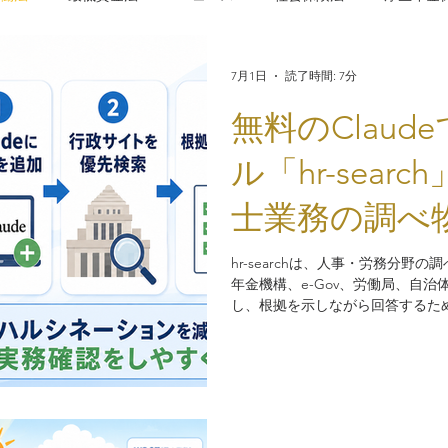
法
職業安定法
健康保険
介護保険
労働安全衛生
7月1日
読了時間: 7分
無料のClau
ント
セクハラ
住民税
給与計算
入社時オリエン
ル「hr-sear
士業務の調べ
方改革
賃金
確定拠出年金
iDeCo
退職金
就
hr-searchは、人事・労務分
年金機構、e-Gov、労働局、自
し、根拠を示しながら回答するためのS
できるため、「まずは費用をかけ
事担当者や社労士の方にも使いや