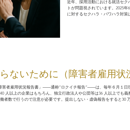
近年、採用活動における就活セク
トが問題視されています。2025年
に対するセクハラ・パワハラ対策
んなことまで？」と思うような意
でご紹介します。
焦らないために（障害者雇用状
「障害者雇用状況報告書」――通称“ロクイチ報告”――は、毎年６月１日
40 人以上の企業はもちろん、独立行政法人や公団等は36 人以上でも
働者数で行うので注意が必要です。提出しない・虚偽報告をすると30 万
ます。