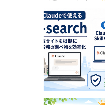
労働基準法
パートタイム労働
男女雇用機会均等法
ハラスメ
通勤災害
就業規則
働き