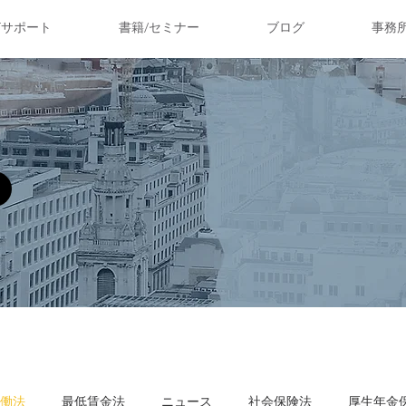
ITサポート
書籍/セミナー
ブログ
事務
働法
最低賃金法
ニュース
社会保険法
厚生年金