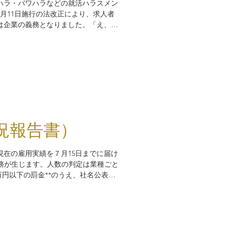
ハラ・パワハラなどの就活ハラスメン
6月11日施行の法改正により、求人者
は企業の義務となりました。「え、そ
外なリスクと具体的な対策を企業視点
況報告書）
現在の雇用実績を７月15日までに届け
義務が生じます。人数の判定は業種ごと
円以下の罰金**のうえ、社名公表や