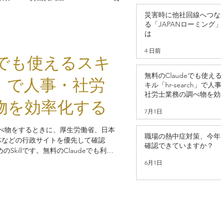
災害時に他社回線へつな
る「JAPANローミング
は
法
助成金
雇用保険
4 日前
deでも使えるスキ
無料のClaudeでも使え
テーション
労災保険
ch」で人事・社労
キル「hr-search」で人
社労士業務の調べ物を効
物を効率化する
化する
7月1日
職活動（就活）
野の調べ物をするときに、厚生労働省、日本
職場の熱中症対策、今年
治体などの行政サイトを優先して確認
確認できていますか？
killです。無料のClaudeでも利用
ずに生成AIを試してみたい」という人
6月1日
すいと思います。