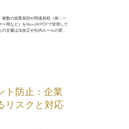
、複数の就業規則や関連規程（例：一
ー用など）をWordやPDFで管理して
らの文書は法改正や社内ルールの変更
えるほど「どの規程のどこに該当する
課題が生まれます。 従来はWordフ
で検索して確認するしかありませんでした
tebookLMを使えば、複数の就業規則を横
箇所を抽出・要約してくれます。
ント防止：企業
るリスクと対応