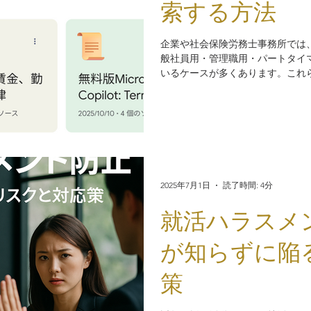
索する方法
企業や社会保険労務士事務所では
般社員用・管理職用・パートタイマ
いるケースが多くあります。これ
のたびに更新され、ファイルが増
条文があるのか分からない」という
ァイルを1つずつ開き、Ctrl+F
が、Google WorkspaceのNo
断的にAIが読み取り、瞬時に該当
2025年7月1日
読了時間: 4分
就活ハラスメ
が知らずに陥
策