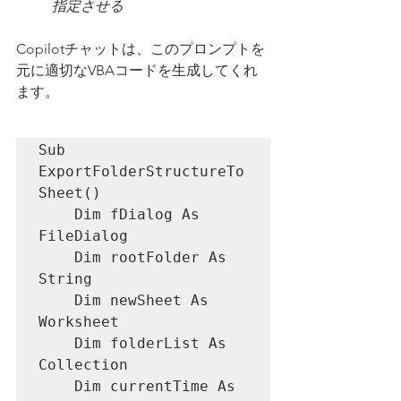
指定させる
Copilotチャットは、このプロンプトを
元に適切なVBAコードを生成してくれ
ます。
Sub 
ExportFolderStructureTo
Sheet()

    Dim fDialog As 
FileDialog

    Dim rootFolder As 
String

    Dim newSheet As 
Worksheet

    Dim folderList As 
Collection

    Dim currentTime As 