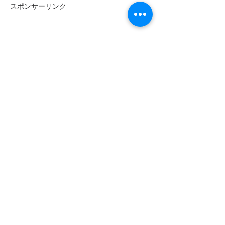
スポンサーリンク
最近のニュース
災害時に他社回線へつながる
「JAPANローミング」とは