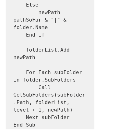
    Else

        newPath = 
pathSoFar & "|" & 
folder.Name

    End If

    folderList.Add 
newPath

    For Each subFolder 
In folder.SubFolders

        Call 
GetSubFolders(subFolder
.Path, folderList, 
level + 1, newPath)

    Next subFolder
