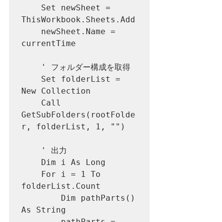
    Set newSheet = 
ThisWorkbook.Sheets.Add

    newSheet.Name = 
currentTime

    ' フォルダー構成を取得

    Set folderList = 
New Collection

    Call 
GetSubFolders(rootFolde
r, folderList, 1, "")

    ' 出力

    Dim i As Long

    For i = 1 To 
folderList.Count

        Dim pathParts() 
As String

        pathParts = 