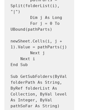
Split(folderList(i), 
"|")

        Dim j As Long

        For j = 0 To 
UBound(pathParts)

newSheet.Cells(i, j + 
1).Value = pathParts(j)

        Next j

    Next i

End Sub

Sub GetSubFolders(ByVal 
folderPath As String, 
ByRef folderList As 
Collection, ByVal level 
As Integer, ByVal 
pathSoFar As String)
