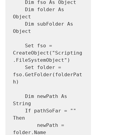
    Dim fso As Object

    Dim folder As 
Object

    Dim subFolder As 
Object

    Set fso = 
CreateObject("Scripting
.FileSystemObject")

    Set folder = 
fso.GetFolder(folderPat
h)

    Dim newPath As 
String

    If pathSoFar = "" 
Then

        newPath = 
folder.Name
