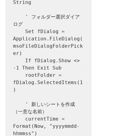
String

    ' フォルダー選択ダイア
ログ

    Set fDialog = 
Application.FileDialog(
msoFileDialogFolderPick
er)

    If fDialog.Show <> 
-1 Then Exit Sub

    rootFolder = 
fDialog.SelectedItems(1
)

    ' 新しいシートを作成
（一意な名前）

    currentTime = 
Format(Now, "yyyymmdd-
hhmmss")
