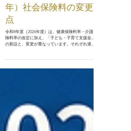
【給与計算担当者向
け】令和8年（2026
年）社会保険料の変更
点
令和8年度（2026年度）は、健康保険料率・介護保
険料率の改定に加え、「子ども・子育て支援金」
の新設と、変更が重なっています。それぞれ適用
開始のタイミングが異なるため、控除漏れや適用
月のズレが起きやすい年度です。変更内容と対応
時期を正確に把握しておきましょう。