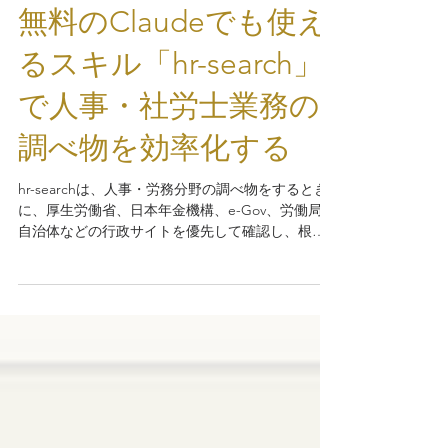
7月1日
読了時間: 7分
無料のClaudeでも使え
るスキル「hr-search」
で人事・社労士業務の
調べ物を効率化する
hr-searchは、人事・労務分野の調べ物をするとき
に、厚生労働省、日本年金機構、e-Gov、労働局、
自治体などの行政サイトを優先して確認し、根拠
を示しながら回答するためのSkillです。無料の
Claudeでも利用できるため、「まずは費用をかけ
ずに生成AIを試してみたい」という人事担当者や
社労士の方にも使いやすいと思います。