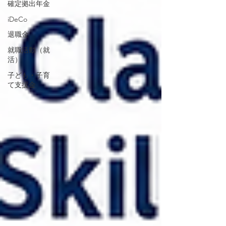
確定拠出年金
iDeCo
退職金
就職活動（就
活）
子ども・子育
て支援金