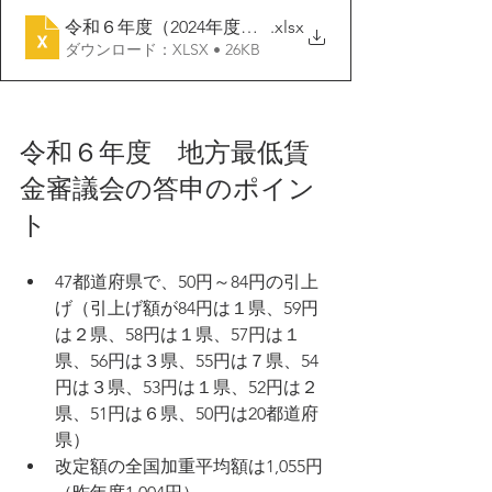
令和６年度（2024年度）地域別最低賃金 答申状況
.xlsx
ダウンロード：XLSX • 26KB
令和６
年度　地方最低賃
金審議会の答申のポイン
ト
47都道府県で、50円～84円の引上
げ（引上げ額が84円は１県、59円
は２県、58円は１県、57円は１
県、56円は３県、55円は７県、54
円は３県、53円は１県、52円は２
県、51円は６県、50円は20都道府
県）
改定額の全国加重平均額は1,055円