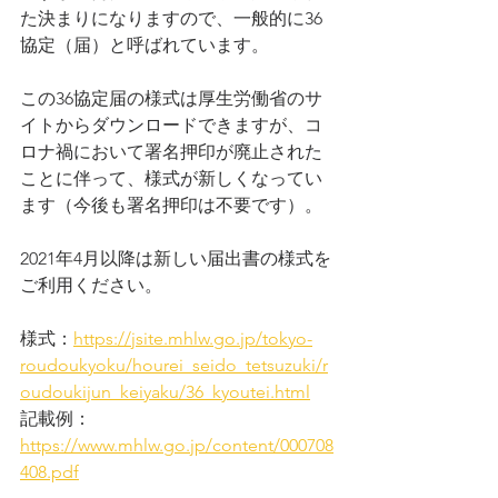
た決まりになりますので、一般的に36
協定（届）と呼ばれています。
この36協定届の様式は厚生労働省のサ
イトからダウンロードできますが、コ
ロナ禍において署名押印が廃止された
ことに伴って、様式が新しくなってい
ます（今後も署名押印は不要です）。
2021年4月以降は新しい届出書の様式を
ご利用ください。
様式：
https://jsite.mhlw.go.jp/tokyo-
roudoukyoku/hourei_seido_tetsuzuki/r
oudoukijun_keiyaku/36_kyoutei.html
記載例：
https://www.mhlw.go.jp/content/000708
408.pdf