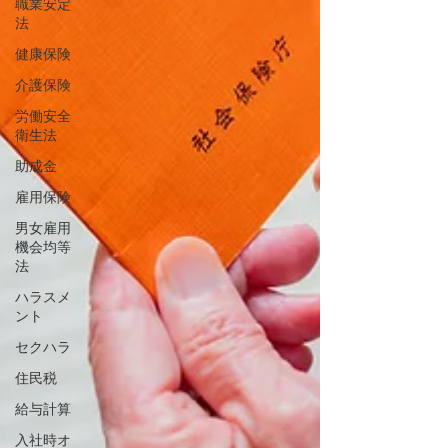
職業安定
法
健康保険
介護保険
労働安全
衛生法
助成金
雇用保険
男女雇用
機会均等
法
ハラスメ
ント
セクハラ
住民税
給与計算
入社時オ