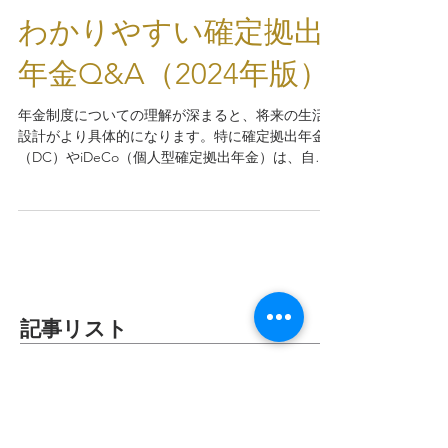
2024年7月1日
読了時間: 5分
わかりやすい確定拠出
年金Q&A（2024年版）
年金制度についての理解が深まると、将来の生活
設計がより具体的になります。特に確定拠出年金
（DC）やiDeCo（個人型確定拠出年金）は、自分
の努力次第で大きな差が出る制度です。このブロ
グでは、高校生や大学生でも分かりやすく確定拠
出年金についてのQ&A形式で解説します。
記事リスト
災害時に他社回線へつながる
「JAPANローミング」とは