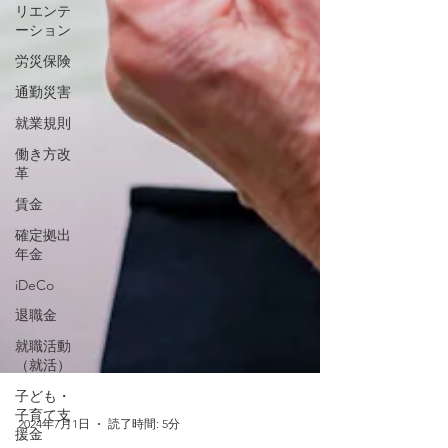
リエンテ
ーション
労災保険
通勤災害
就業規則
働き方改
革
賃金
確定拠出
年金
iDeCo
退職金
就職活動
（就活）
子ども・
子育て支
援金