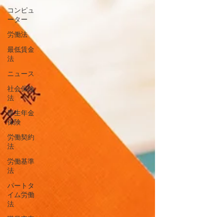
コンピュ
ーター
労働法
最低賃金
法
ニュース
社会保険
法
厚生年金
保険
労働契約
法
労働基準
法
パートタ
イム労働
法