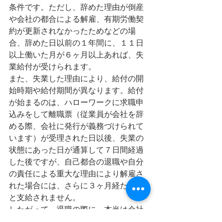
条件です。ただし、辞めた理由が倒産
や会社の都合による解雇、有期労働契
約が更新されなかったためなどの場
合、辞めた日以前の１年間に、１１日
以上働いた月が６ヶ月以上あれば、失
業給付が受けられます。
また、失業した理由により、給付の開
始時期や給付期間が異なります。給付
が始まるのは、ハローワークに求職申
込みをして離職票（従業員が会社を辞
める際、会社に発行が義務づけられて
います）が受理された日以後、失業の
状態にあった日が通算して７日間経過
した後ですが、自己都合の退職や自分
の責任による重大な理由により解雇さ
れた場合には、さらに３ヶ月経たない
と支給されません。
したがって、退職の際に、本当は会社
都合の解雇や退職勧奨に応じた退職な