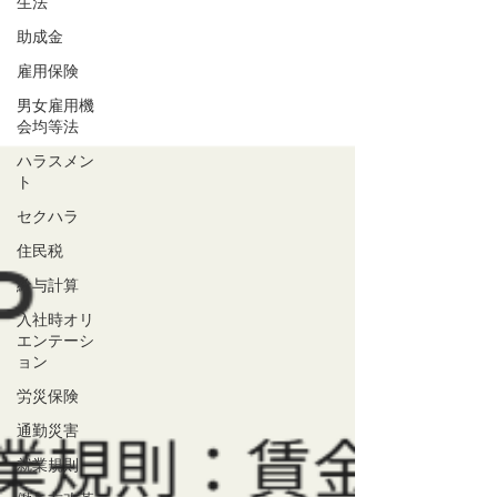
生法
助成金
雇用保険
男女雇用機
会均等法
ハラスメン
ト
セクハラ
住民税
給与計算
入社時オリ
エンテーシ
ョン
労災保険
通勤災害
就業規則