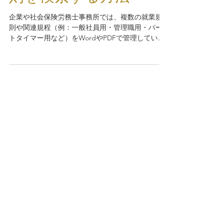
則を検索する方法
企業や社会保険労務士事務所では、複数の就業規
則や関連規程（例：一般社員用・管理職用・パー
トタイマー用など）をWordやPDFで管理している
ケースが多くあります。これらの文書は法改正や
社内ルールの変更のたびに更新され、ファイルが
増えるほど「どの規程のどこに該当する条文があ
るのか分からない」という課題が生まれます。 従
来はWordファイルを1つずつ開き、Ctrl+Fで検索し
て確認するしかありませんでしたが、Google
WorkspaceのNotebookLMを使えば、複数の就業
規則を横断的にAIが読み取り、瞬時に該当箇所を
抽出・要約してくれます。