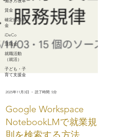
働き方改革
賃金
確定拠出年
金
iDeCo
退職金
就職活動
（就活）
子ども・子
育て支援金
2025年11月3日
読了時間: 5分
Google Workspace
NotebookLMで就業規